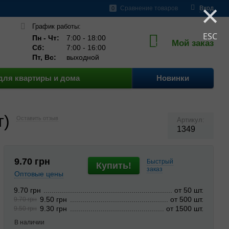
×
шение
Бренды
Сравнение товаров
Вход
0
График работы:
ESC
Пн - Чт:
7:00 - 18:00
Мой заказ
0
Сб:
7:00 - 16:00
Пт, Вс:
выходной
для квартиры и дома
Новинки
т)
Оставить отзыв
Артикул:
1349
9.70
грн
Быстрый
Купить!
заказ
Оптовые цены
от 50 шт.
9.70 грн
от 500 шт.
9.50 грн
9.70 грн
от 1500 шт.
9.30 грн
9.50 грн
В наличии