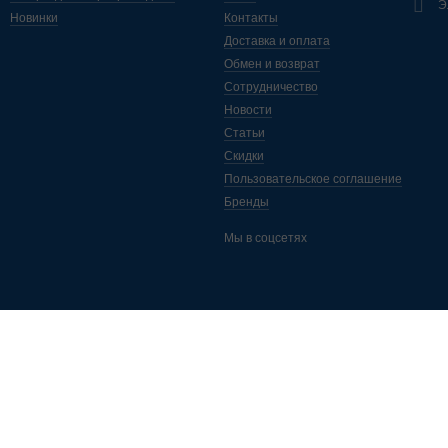
Э
Новинки
Контакты
Доставка и оплата
Обмен и возврат
Сотрудничество
Новости
Статьи
Скидки
Пользовательское соглашение
Бренды
Мы в соцсетях
ассылка полезных статей, новинок, акций и скидок. Подписывайтес
а самые свежие новости от интернет-магазина "Монус".
*
Подписаться